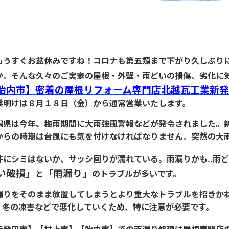
うすぐお盆休みですね！コロナも第五類まで下がり久しぶりに
か。そんな久々のご実家の屋根・外壁・雨どいの損傷、劣化に
胎内市】密着の屋根リフォーム専門店北越瓦工業新発
業明けは８月１８日（金）から通常営業いたします。
潟県は今年、梅雨期間に大雨強風警報などが発令されました。
からの時期は台風にも気を付けなければなりません。突然の大
井にシミはないか、サッシ回りが濡れている。雨漏りかも..雨
い破損」
「雨漏り」
と
のトラブルが多いです。
漏りをそのまま放置してしまうとより重大なトラブルを招きか
。冬の凍害などで悪化していくため、特に注意が必要です。