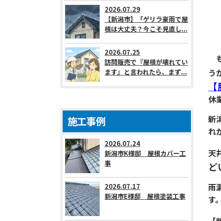
2026.07.29
【新潟市】「ゲリラ豪雨で屋
根は大丈夫？今こそ見直し...
2026.07.25
も
訪問販売で『屋根が壊れてい
う
ます』と言われたら、まず...
【
休
新
施工事例
れ
2026.07.24
天
新潟市K様邸 屋根カバー工
事
ど
雨
2026.07.17
新潟市E様邸 屋根塗装工事
す