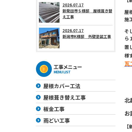
【
2026.07.17
新発田市Ｓ様邸 屋根葺き替
屋
え工事
施
そ
2026.07.17
新潟市K様邸 外壁塗装工事
ら
置
様
瓦
工事メニュー
MENU LIST
屋根カバー工法
屋根葺き替え工事
北
板金工事
お
雨どい工事
【