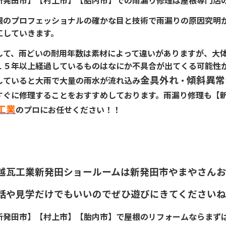
新発田市】【村上市】【胎内市】での雨漏り修理は屋根専門店
根のプロフェッショナルの確かな目と技術で雨漏りの原因究明
工していきます。
して、雨どいの耐用年数は素材によって違いがありますが、大
１５年以上経過しているものはなにか不具合が出てくる可能性
金具外れ
傾斜異常
していると大雨で大量の雨水が流れ込み
・
すぐに修理することをおすすめしております。雨漏り修理も【
工業
のプロにお任せください！！
越瓦工業新発田ショールームは新発田市やまやさんお
話や見学だけでもいいのでぜひ遊びにきてくださいね(*
新発田市】【村上市】【胎内市】で屋根のリフォームならまず