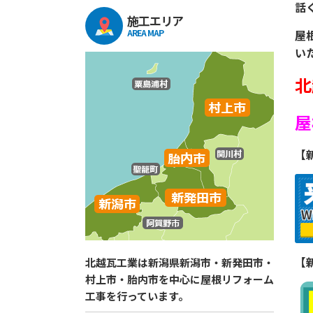
話
施工エリア
AREA MAP
屋
い
北
屋
【
【
北越瓦工業は新潟県新潟市・新発田市・
村上市・胎内市を中心に屋根リフォーム
工事を行っています。