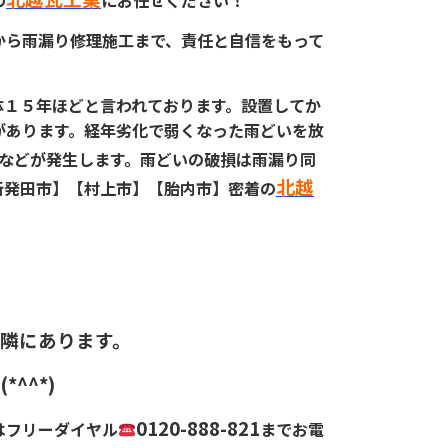
の
にお任せください！
から雨漏り修理施工まで、責任と自信をもって
体１５年ほどと言われております。設置してか
があります。経年劣化で弱くなった雨どいを放
などが発生します。雨どいの破損は雨漏り同
北越
新発田市】【村上市】【胎内市】密着の
隣にあります。
^^*)
0120-888-821
はフリーダイヤル
までお電