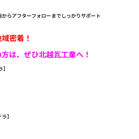
画からアフターフォローまでしっかりサポート
地域密着！
の方は、ぜひ北越瓦工業へ！
ラ
】
チラ
】