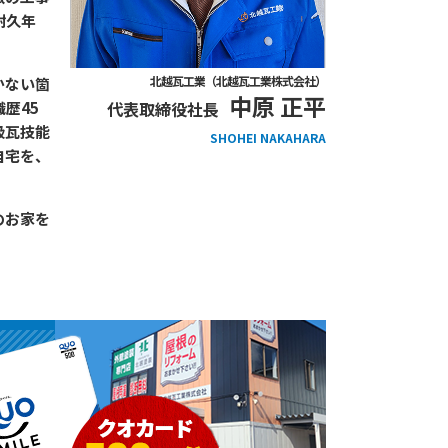
耐久年
北越瓦工業（北越瓦工業株式会社）
かない箇
中原 正平
歴45
代表取締役社長
級瓦技能
SHOHEI NAKAHARA
自宅を、
のお家を