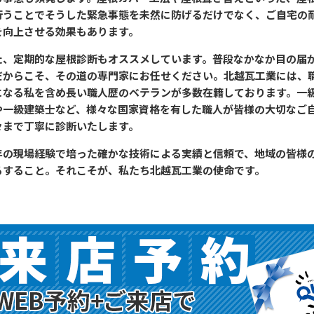
行うことでそうした緊急事態を未然に防げるだけでなく、ご自宅の
を向上させる効果もあります。
た、定期的な屋根診断もオススメしています。普段なかなか目の届
だからこそ、その道の専門家にお任せください。北越瓦工業には、職
になる私を含め長い職人歴のベテランが多数在籍しております。一
や一級建築士など、様々な国家資格を有した職人が皆様の大切なご
々まで丁寧に診断いたします。
年の現場経験で培った確かな技術による実績と信頼で、地域の皆様
るすること。それこそが、私たち北越瓦工業の使命です。