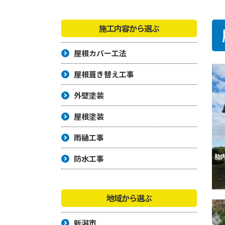
施工内容から選ぶ
屋根カバー工法
屋根葺き替え工事
外壁塗装
屋根塗装
雨樋工事
胎
防水工事
地域から選ぶ
新潟市