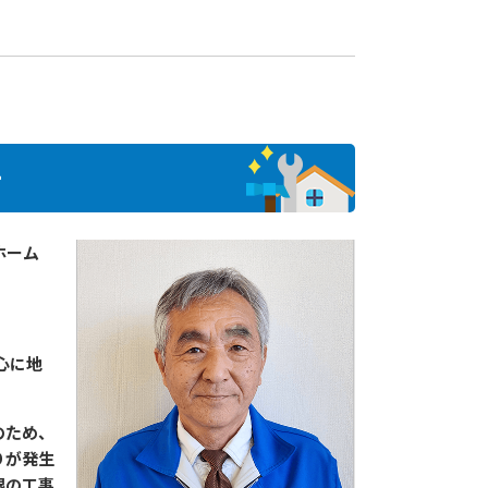
そ
ホーム
心に地
のため、
りが発生
根の工事