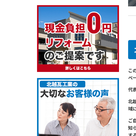
こ
ペ
代
北
域
ご
知
す