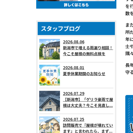
を
数
ま
スタッフブログ
所
年
2026.08.06
士
新潟市で増える雨漏り相談！
隅
今こそ屋根の無料点検を
長
2026.08.01
守
夏季休業期間のお知らせ
2026.07.29
【新潟市】「ゲリラ豪雨で屋
根は大丈夫？今こそ見直し...
2026.07.25
訪問販売で『屋根が壊れてい
ます』と言われたら、まず...