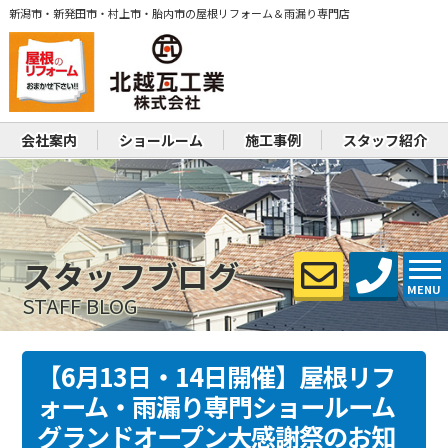
新潟市・新発田市・村上市・胎内市の屋根リフォーム＆雨漏り専門店
会社案内
ショールーム
施工事例
スタッフ紹介
スタッフブログ
MENU
STAFF BLOG
【6月13日・14日開催】屋根リフ
ォーム・雨漏り専門ショールーム
グランドオープン大感謝祭のお知