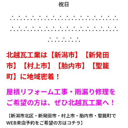
祝日
∴∴∴∴∴∴∴∴∴∴∴∴∴∴∴∴
∴∴∴∴∴∴∴∴∴∴∴∴∴∴∴∴
∴∴∴∴∴
北越瓦工業は【新潟市】【新発田
市】【村上市】【胎内市】【聖籠
町】に地域密着！
屋根リフォーム工事・雨漏り修理を
ご希望の方は、ぜひ北越瓦工業へ！
【
新潟市北区・新発田市・村上市・胎内市・聖籠町
で
WEB来店予約をご希望の方はコチラ
】