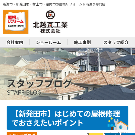
新潟市・新発田市・村上市・胎内市の屋根リフォーム＆雨漏り専門店
会社案内
ショールーム
施工事例
スタッフ紹介
スタッフブログ
STAFF BLOG
【新発田市】はじめての屋根修理
でおさえたいポイント
2026.02.28 (Sat) 更新