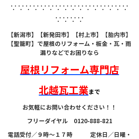
∵∵∵∵∵∵∵∵∵∵∵∵∵∵∵∵
∵∵∵∵
【新潟市】【新発田市】【村上市】【胎内市】
【聖籠町】で屋根のリフォーム・板金・瓦・雨
漏りなどでお困りなら
屋根リフォーム専門店
北越瓦工業
まで
お気軽にお問い合わせください！！
フリーダイヤル 0120-888-821
電話受付／９時～１７時 定休日／日曜・