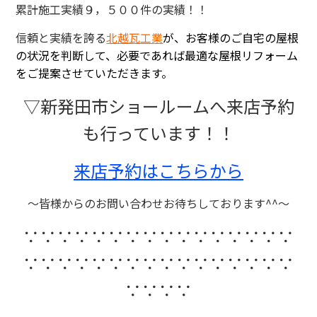
累計施工実績９，５００件の実績！！
信頼と実績を誇る
北越瓦工業
が、お客様のご自宅の屋根
の状況を判断して、必要であれば最適な屋根リフォーム
をご提案させていただきます。
▽新発田市ショールームへ来店予約
も行っています！！
来店予約はこちらから
～皆様からのお問い合わせお待ちしております^^～
∵∵∵∵∵∵∵∵∵∵∵∵∵∵∵∵
∵∵∵∵∵∵∵∵∵∵∵∵∵∵∵∵
∵∵∵∵