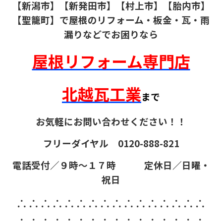
【新潟市】【新発田市】【村上市】【胎内市】
【聖籠町】で屋根のリフォーム・板金・瓦・雨
漏りなどでお困りなら
屋根リフォーム専門店
北越瓦工業
まで
お気軽にお問い合わせください！！
フリーダイヤル 0120-888-821
電話受付／９時～１７時 定休日／日曜・
祝日
∴∴∴∴∴∴∴∴∴∴∴∴∴∴∴∴
∴∴∴∴∴∴∴∴∴∴∴∴∴∴∴∴