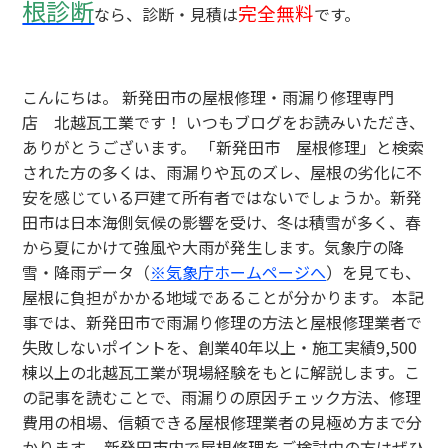
根診断
完全無料
なら、診断・見積は
です。
こんにちは。 新発田市の屋根修理・雨漏り修理専門
店 北越瓦工業です！ いつもブログをお読みいただき、
ありがとうございます。 「新発田市 屋根修理」と検索
された方の多くは、雨漏りや瓦のズレ、屋根の劣化に不
安を感じている戸建て所有者ではないでしょうか。新発
田市は日本海側気候の影響を受け、冬は積雪が多く、春
から夏にかけて強風や大雨が発生します。気象庁の降
雪・降雨データ（
※気象庁ホームページへ
）を見ても、
屋根に負担がかかる地域であることが分かります。 本記
事では、新発田市で雨漏り修理の方法と屋根修理業者で
失敗しないポイントを、創業40年以上・施工実績9,500
棟以上の北越瓦工業が現場経験をもとに解説します。こ
の記事を読むことで、雨漏りの原因チェック方法、修理
費用の相場、信頼できる屋根修理業者の見極め方まで分
かります。 新発田市内で屋根修理をご検討中の方はぜひ