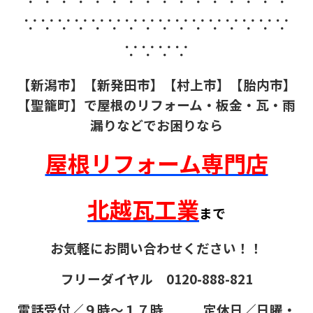
∵∵∵∵∵∵∵∵∵∵∵∵∵∵∵∵
∵∵∵∵
【新潟市】【新発田市】【村上市】【胎内市】
【聖籠町】で屋根のリフォーム・板金・瓦・雨
漏りなどでお困りなら
屋根リフォーム専門店
北越瓦工業
まで
お気軽にお問い合わせください！！
フリーダイヤル 0120-888-821
電話受付／９時～１７時 定休日／日曜・