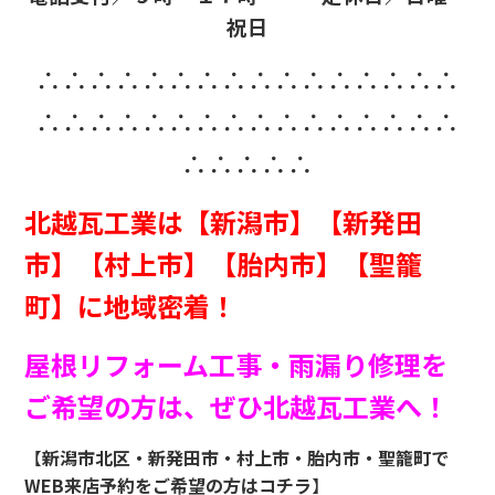
祝日
∴∴∴∴∴∴∴∴∴∴∴∴∴∴∴∴
∴∴∴∴∴∴∴∴∴∴∴∴∴∴∴∴
∴∴∴∴∴
北越瓦工業は【新潟市】【新発田
市】【村上市】【胎内市】【聖籠
町】に地域密着！
屋根リフォーム工事・雨漏り修理を
ご希望の方は、ぜひ北越瓦工業へ！
【
新潟市北区・新発田市・村上市・胎内市・聖籠町
で
WEB来店予約をご希望の方はコチラ
】