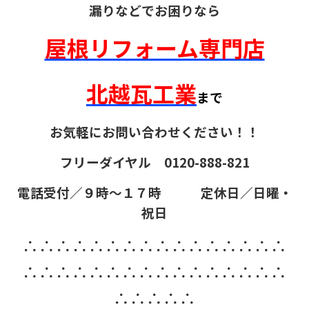
漏りなどでお困りなら
屋根リフォーム専門店
北越瓦工業
まで
お気軽にお問い合わせください！！
フリーダイヤル 0120-888-821
電話受付／９時～１７時 定休日／日曜・
祝日
∴∴∴∴∴∴∴∴∴∴∴∴∴∴∴∴
∴∴∴∴∴∴∴∴∴∴∴∴∴∴∴∴
∴∴∴∴∴