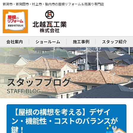
新潟市・新発田市・村上市・胎内市の屋根リフォーム＆雨漏り専門店
会社案内
ショールーム
施工事例
スタッフ紹介
スタッフブログ
STAFF BLOG
【屋根の構想を考える】デザイ
ン・機能性・コストのバランスが
鍵！