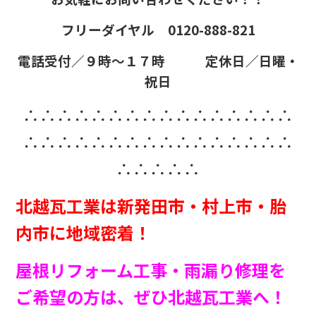
フリーダイヤル 0120-888-821
電話受付／９時～１７時 定休日／日曜・
祝日
∴∴∴∴∴∴∴∴∴∴∴∴∴∴∴∴
∴∴∴∴∴∴∴∴∴∴∴∴∴∴∴∴
∴∴∴∴∴
北越瓦工業は新発田市・村上市・胎
内市に地域密着！
屋根リフォーム工事・雨漏り修理を
ご希望の方は、ぜひ北越瓦工業へ！