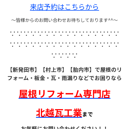
来店予約はこちらから
～皆様からのお問い合わせお待ちしております^^～
∵∵∵∵∵∵∵∵∵∵∵∵∵∵∵∵
∵∵∵∵∵∵∵∵∵∵∵∵∵∵∵∵
∵∵∵∵
【新発田市】【村上市】【胎内市】で屋根のリ
フォーム・板金・瓦・雨漏りなどでお困りなら
屋根リフォーム専門店
北越瓦工業
まで
お気軽にお問い合わせください！！