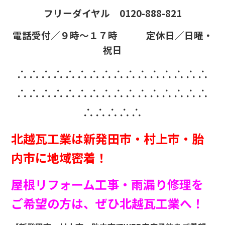
フリーダイヤル 0120-888-821
電話受付／９時～１７時 定休日／日曜・
祝日
∴∴∴∴∴∴∴∴∴∴∴∴∴∴∴∴
∴∴∴∴∴∴∴∴∴∴∴∴∴∴∴∴
∴∴∴∴∴
北越瓦工業は新発田市・村上市・胎
内市に地域密着！
屋根リフォーム工事・雨漏り修理を
ご希望の方は、ぜひ北越瓦工業へ！