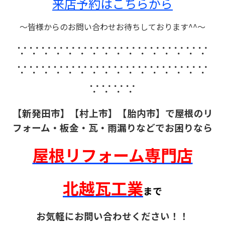
来店予約はこちらから
～皆様からのお問い合わせお待ちしております^^～
∵∵∵∵∵∵∵∵∵∵∵∵∵∵∵∵
∵∵∵∵∵∵∵∵∵∵∵∵∵∵∵∵
∵∵∵∵
【新発田市】【村上市】【胎内市】で屋根のリ
フォーム・板金・瓦・雨漏りなどでお困りなら
屋根リフォーム専門店
北越瓦工業
まで
お気軽にお問い合わせください！！