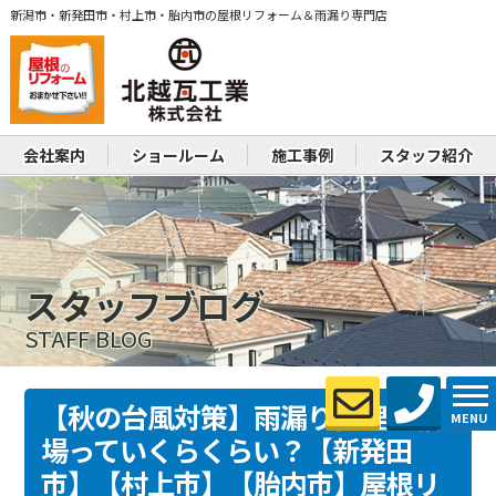
新潟市・新発田市・村上市・胎内市の屋根リフォーム＆雨漏り専門店
会社案内
ショールーム
施工事例
スタッフ紹介
スタッフブログ
STAFF BLOG
【秋の台風対策】雨漏り修理の相
MENU
場っていくらくらい？【新発田
市】【村上市】【胎内市】屋根リ